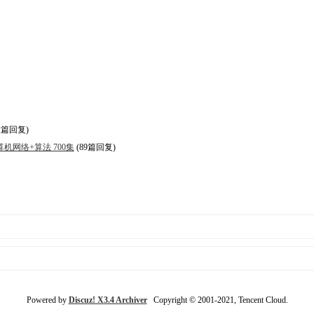
2篇回复)
机网络+算法 700集
(89篇回复)
Powered by
Discuz! X3.4 Archiver
Copyright © 2001-2021, Tencent Cloud.