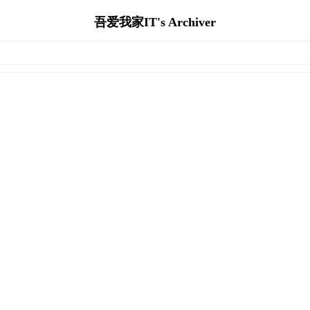
吾爱我家IT's Archiver