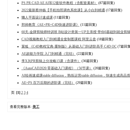
PS PR CAD AE AI等12套软件教程（含配套素材）
(87篇回复)
2022最新蔡仲杨【手机拍照调色系统课】从小白到精通
(17篇回复)
懒人平面设计速成课
(11篇回复)
邢帅教育《AE+PR+C4D快速进阶课》
(11篇回复)
60天-金牌剪辑师特训班 B站设计类第一UP主亲授 带你0基础到就业剪
CAD视频教程入门到精通全套制图课程 阿里云盘
(18篇回复)
翼狐 《C4D教程宝典-重制版》从基础入门到进阶高手 C4D OC
(7篇回复
AE超能力学院 入门到精通（完结）
(22篇回复)
李X兴PR剪辑上分攻略15课（含课件）
(36篇回复)
《AutoCAD2020 零基础入门课程》（56节课）
(20篇回复)
AI绘画速成课stable diffusion，​熟练运营stable diffusion，快
AE+PS 百万后期的进阶课（完结）
(29篇回复)
页:
[1]
2
3
4
查看完整版本:
美工