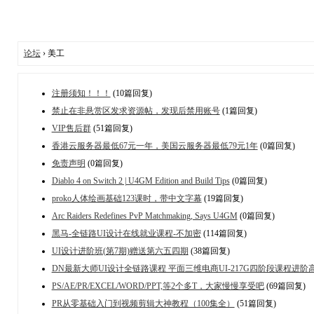
论坛
› 美工
注册须知！！！
(10篇回复)
禁止在非悬赏区发求资源帖，发现后禁用账号
(1篇回复)
VIP售后群
(51篇回复)
香港云服务器最低67元一年，美国云服务器最低79元1年
(0篇回复)
免责声明
(0篇回复)
Diablo 4 on Switch 2 | U4GM Edition and Build Tips
(0篇回复)
proko人体绘画基础123课时，带中文字幕
(19篇回复)
Arc Raiders Redefines PvP Matchmaking, Says U4GM
(0篇回复)
黑马-全链路UI设计在线就业课程-不加密
(114篇回复)
UI设计进阶班(第7期)赠送第六五四期
(38篇回复)
DN最新大师UI设计全链路课程 平面三维电商UI-217G四阶段课程进阶
PS/AE/PR/EXCEL/WORD/PPT,等2个多T，大家慢慢享受吧
(69篇回复)
PR从零基础入门到视频剪辑大神教程（100集全）
(51篇回复)