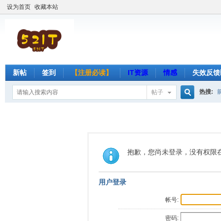
设为首页
收藏本站
新帖
签到
【注册必读】
IT资源
情感
失效反馈
热搜:
帖子
搜
索
抱歉，您尚未登录，没有权限
用户登录
帐号:
密码: