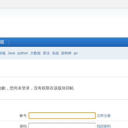
馈区
前端
Java
python
大数据
算法
实战
架构师
go
抱歉，您尚未登录，没有权限在该版块回帖
帐号:
立即注册
密码:
找回密码