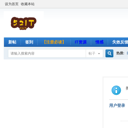
设为首页
收藏本站
新帖
签到
【注册必读】
IT资源
情感
失效反
热搜:
帖子
搜
索
用户登录