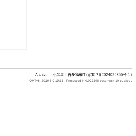
Archiver
|
小黑屋
|
吾爱我家IT
(
皖ICP备2024029855号-1
)
GMT+8, 2026-8-9 15:31
, Processed in 0.025298 second(s), 10 queries .