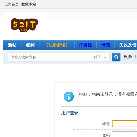
设为首页
收藏本站
新帖
签到
【注册必读】
IT资源
情感
失效反馈
热搜:
帖子
搜
索
抱歉，您尚未登录，没有权限
用户登录
帐号:
密码: