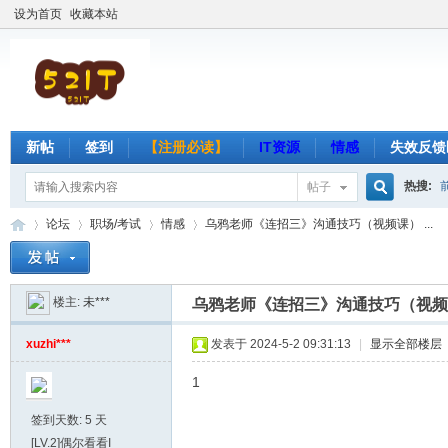
设为首页
收藏本站
新帖
签到
【注册必读】
IT资源
情感
失效反馈
热搜:
帖子
搜
论坛
职场/考试
情感
乌鸦老师《连招三》沟通技巧（视频课） ...
楼主:
未***
索
乌鸦老师《连招三》沟通技巧（视频
吾
»
›
›
›
xuzhi***
发表于 2024-5-2 09:31:13
|
显示全部楼层
1
签到天数: 5 天
[LV.2]偶尔看看I