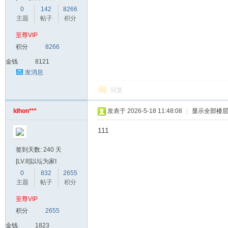
0
142
8266
主题
帖子
积分
爱
至尊VIP
积分
8266
金钱
8121
发消息
回复
ldhon***
发表于 2026-5-18 11:48:08
|
显示全部楼
111
我
签到天数: 240 天
[LV.8]以坛为家I
0
832
2655
主题
帖子
积分
至尊VIP
积分
2655
金钱
1823