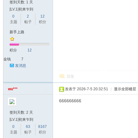
签到天数: 1 天
[LV.1]初来乍到
0
2
12
主题
帖子
积分
新手上路
积分
12
金钱
7
发消息
回复
wu***
发表于 2026-7-5 20:32:51
|
显示全部楼层
666666666
签到天数: 2 天
[LV.1]初来乍到
0
63
8167
主题
帖子
积分