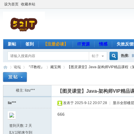
设为首页
收藏本站
新帖
签到
【注册必读】
IT资源
情感
失效反馈
热搜:
帖子
搜
论坛
『IT教程』
藏宝阁
【图灵课堂】Java-架构师VIP精品课程（第六期
楼主:
lizu***
索
【图灵课堂】Java-架构师VIP精品
吾
»
›
›
›
lia***
发表于 2025-9-12 20:07:28
|
显示全部楼
666
签到天数: 2 天
[LV.1]初来乍到