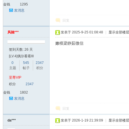
家
金钱
1295
发消息
回复
风驰***
发表于 2025-9-25 01:08:48
|
显示全部楼
嫩模梁静茹微信
签到天数: 26 天
[LV.4]偶尔看看III
IT
0
545
2347
主题
帖子
积分
至尊VIP
积分
2347
金钱
1802
发消息
回复
da***
发表于 2026-1-19 21:39:09
|
显示全部楼