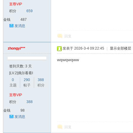
至尊VIP
积分
659
金钱
487
发消息
回复
zhongyi***
发表于 2026-3-4 09:22:45
|
显示全部楼层
wqwqwqww
签到天数: 3 天
[LV.2]偶尔看看I
0
290
388
主题
帖子
积分
至尊VIP
积分
388
金钱
98
发消息
回复