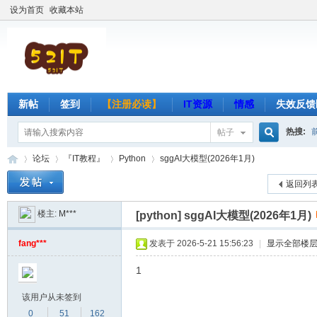
设为首页
收藏本站
新帖
签到
【注册必读】
IT资源
情感
失效反馈
热搜:
帖子
搜
论坛
『IT教程』
Python
sggAI大模型(2026年1月)
返回列
楼主:
M***
索
[python]
sggAI大模型(2026年1月)
吾
»
›
›
›
fang***
发表于 2026-5-21 15:56:23
|
显示全部楼
1
该用户从未签到
0
51
162