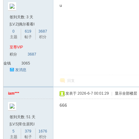
u
签到天数: 3 天
[LV.2]偶尔看看I
0
619
3687
主题
帖子
积分
至尊VIP
积分
3687
金钱
3065
发消息
回复
iam***
发表于 2026-6-7 00:01:29
|
显示全部楼层
666
签到天数: 51 天
[LV.5]常住居民I
5
379
1676
主题
帖子
积分