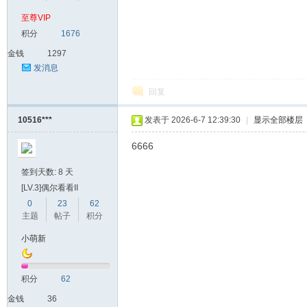
至尊VIP
积分
1676
金钱
1297
发消息
回复
10516***
发表于 2026-6-7 12:39:30
|
显示全部楼层
6666
签到天数: 8 天
[LV.3]偶尔看看II
0
23
62
主题
帖子
积分
小萌新
积分
62
金钱
36