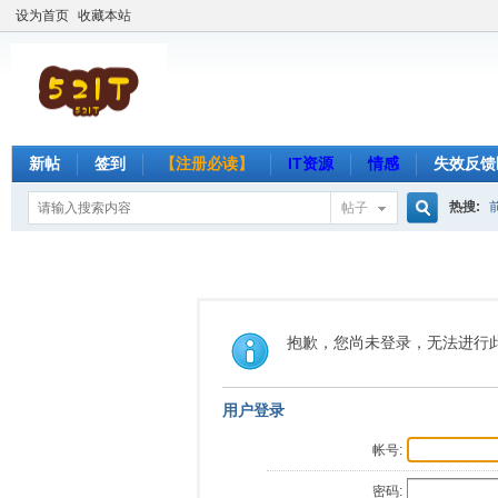
设为首页
收藏本站
新帖
签到
【注册必读】
IT资源
情感
失效反馈
热搜:
帖子
搜
索
抱歉，您尚未登录，无法进行
用户登录
帐号:
密码: