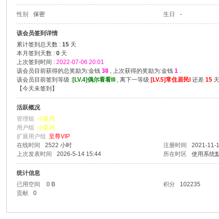
性别
保密
生日
-
爱
该会员签到详情
累计签到总天数 :
15
天
本月签到天数 :
0
天
上次签到时间 :
2022-07-06 20:01
该会员目前获得的总奖励为:金钱
38
, 上次获得的奖励为:金钱
1
.
该会员目前签到等级 :
[LV.4]偶尔看看III
, 离下一等级
[LV.5]常住居民I
还差
15
天
【
今天未签到
】
活跃概况
管理组
小菜鸡
用户组
小菜鸡
我
扩展用户组
至尊VIP
在线时间
2522 小时
注册时间
2021-11-1
上次发表时间
2026-5-14 15:44
所在时区
使用系统
统计信息
已用空间
0 B
积分
102235
贡献
0