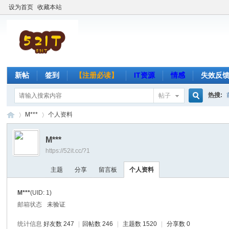
设为首页
收藏本站
新帖
签到
【注册必读】
IT资源
情感
失效反
热搜:
帖子
搜
M***
个人资料
M***
https://52it.cc/?1
索
吾
›
›
主题
分享
留言板
个人资料
M***
(UID: 1)
邮箱状态
未验证
统计信息
好友数 247
|
回帖数 246
|
主题数 1520
|
分享数 0