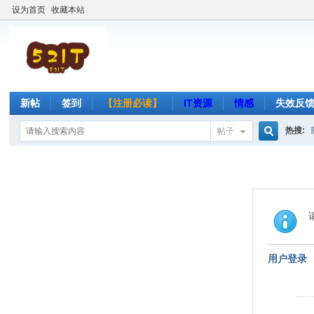
设为首页
收藏本站
新帖
签到
【注册必读】
IT资源
情感
失效反
热搜:
帖子
搜
索
用户登录