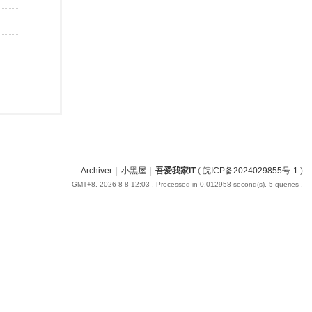
Archiver
|
小黑屋
|
吾爱我家IT
(
皖ICP备2024029855号-1
)
GMT+8, 2026-8-8 12:03
, Processed in 0.012958 second(s), 5 queries .