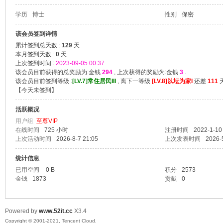
学历
博士
性别
保密
爱
该会员签到详情
累计签到总天数 :
129
天
本月签到天数 :
0
天
上次签到时间 :
2023-09-05 00:37
该会员目前获得的总奖励为:金钱
294
, 上次获得的奖励为:金钱
3
.
该会员目前签到等级 :
[LV.7]常住居民III
, 离下一等级
[LV.8]以坛为家I
还差
111
天
【
今天未签到
】
活跃概况
用户组
至尊VIP
在线时间
725 小时
注册时间
2022-1-10
我
上次活动时间
2026-8-7 21:05
上次发表时间
2026-
统计信息
已用空间
0 B
积分
2573
金钱
1873
贡献
0
Powered by
www.52it.cc
X3.4
Copyright © 2001-2021, Tencent Cloud.