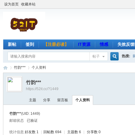
设为首页
收藏本站
新帖
签到
【注册必读】
IT资源
情感
失效反馈
热搜:
帖子
搜
竹韵***
个人资料
竹韵***
https://52it.cc/?1449
索
吾
›
›
主题
分享
留言板
个人资料
竹韵***
(UID: 1449)
邮箱状态
已验证
统计信息
好友数 1
|
回帖数 694
|
主题数 6
|
分享数 0