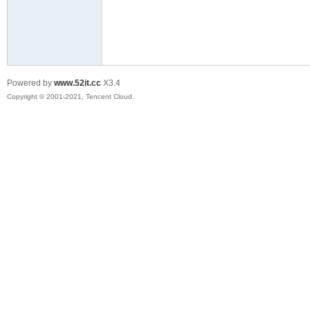
爱
Powered by
www.52it.cc
X3.4
Copyright © 2001-2021, Tencent Cloud.
我