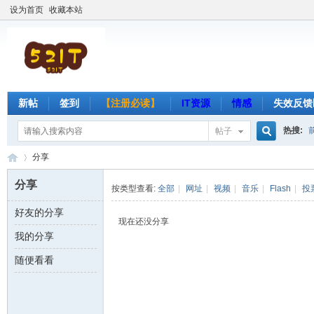
设为首页
收藏本站
新帖
签到
【注册必读】
IT资源
情感
失效反馈
热搜:
帖子
搜
分享
分享
按类型查看:
全部
|
网址
|
视频
|
音乐
|
Flash
|
投
好友的分享
索
吾
›
现在还没分享
我的分享
随便看看