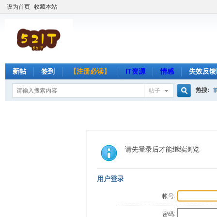
设为首页
收藏本站
新帖
签到
【注册必读】
IT资源
情感
失效反馈
热搜:
帖子
搜
索
请先登录后才能继续浏览
用户登录
帐号:
密码: