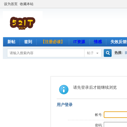
设为首页
收藏本站
新帖
签到
【注册必读】
IT资源
情感
失效反馈
热搜:
帖子
搜
索
请先登录后才能继续浏览
用户登录
帐号:
密码: