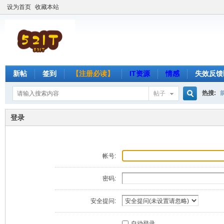
设为首页
收藏本站
新帖
签到
【注册必读】
IT资源
情感
失效反馈
热搜:
帖子
搜
登录
索
帐号:
密码:
安全提问:
自动登录