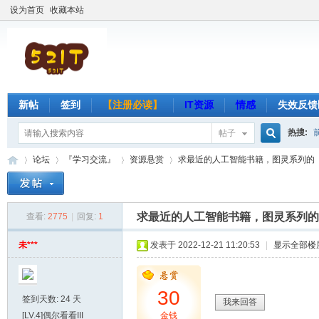
设为首页
收藏本站
新帖
签到
【注册必读】
IT资源
情感
失效反馈
热搜:
帖子
搜
论坛
『学习交流』
资源悬赏
求最近的人工智能书籍，图灵系列的
索
求最近的人工智能书籍，图灵系列的
查看:
2775
|
回复:
1
吾
»
›
›
›
未***
发表于 2022-12-21 11:20:53
|
显示全部楼
30
签到天数: 24 天
我来回答
[LV.4]偶尔看看III
金钱