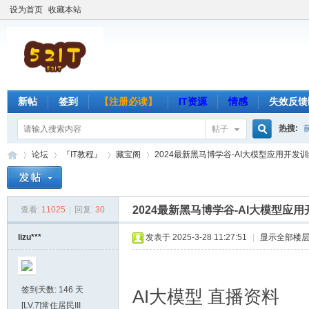
设为首页
收藏本站
新帖
签到
【注册必读】
IT资源
情感
失效反馈
热搜:
帖子
搜
论坛
『IT教程』
藏宝阁
2024最新黑马博学谷-AI大模型应用开发训练营
索
2024最新黑马博学谷-AI大模型应
查看:
11025
|
回复:
30
吾
»
›
›
›
lizu***
发表于 2025-3-28 11:27:51
|
显示全部楼
签到天数: 146 天
AI大模型 直播资料
[LV.7]常住居民III