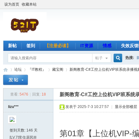
设为首页
收藏本站
新帖
签到
【注册必读】
IT资源
情感
失效反馈
热搜:
帖子
搜
论坛
『IT教程』
藏宝阁
新阁教育-C#工控上位机VIP班系统录播视频5.
索
新阁教育-C#工控上位机VIP班系统录
查看:
5476
|
回复:
18
吾
»
›
›
›
lizu***
发表于 2025-7-3 10:27:57
|
显示全部楼层
签到天数: 146 天
第01章【上位机VIP
[LV.7]常住居民III