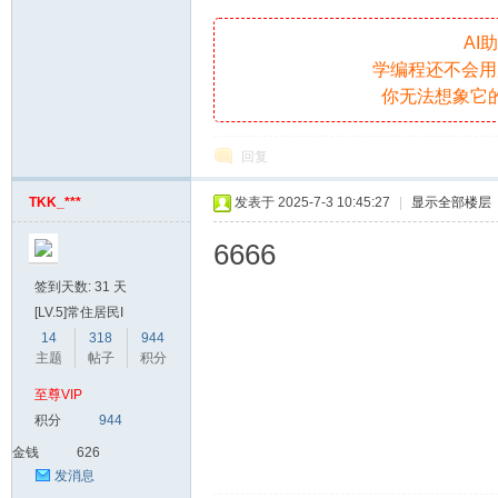
AI
学编程还不会用
你无法想象它
回复
TKK_***
发表于 2025-7-3 10:45:27
|
显示全部楼层
6666
签到天数: 31 天
[LV.5]常住居民I
14
318
944
主题
帖子
积分
至尊VIP
积分
944
金钱
626
发消息