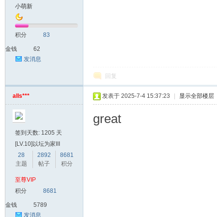
小萌新
积分
83
金钱
62
发消息
回复
alls***
发表于 2025-7-4 15:37:23
|
显示全部楼层
great
签到天数: 1205 天
[LV.10]以坛为家III
28
2892
8681
主题
帖子
积分
至尊VIP
积分
8681
金钱
5789
发消息