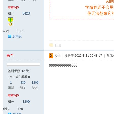
AI
学编程还不会用
至尊VIP
你无法想象它
积分
6423
爱
金钱
6173
发消息
回复
未***
楼主
|
发表于 2022-1-11 20:48:17
|
显示
66666666666666
我
签到天数: 18 天
[LV.4]偶尔看看III
1
430
1209
主题
帖子
积分
至尊VIP
积分
1209
金钱
778