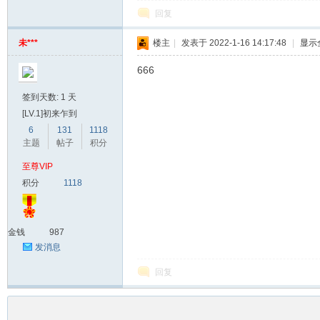
回复
未***
楼主
|
发表于 2022-1-16 14:17:48
|
显示
666
签到天数: 1 天
[LV.1]初来乍到
6
131
1118
主题
帖子
积分
至尊VIP
积分
1118
金钱
987
发消息
回复