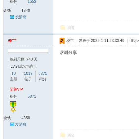
积分
1552
金钱
1340
发消息
回复
未***
楼主
|
发表于 2022-1-11 23:33:49
|
显示
谢谢分享
签到天数: 743 天
[LV.9]以坛为家II
10
1013
5371
主题
帖子
积分
至尊VIP
积分
5371
金钱
4358
发消息
回复