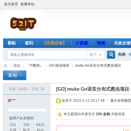
设为首页
收藏本站
新帖
签到
【注册必读】
IT资源
情感
失效反馈
热搜:
帖子
搜
论坛
『IT教程』
GO 移动端等
muke Go语言分布式爬虫项目
索
[GO]
muke Go语言分布式爬虫项目
查看:
10063
|
回复:
24
吾
»
›
›
›
未***
发表于 2022-1-11 20:17:48
|
显示全部楼
本主题需向作者支付
200 金钱
才能浏览
该用户从未签到
233
245
6423
主题
帖子
积分