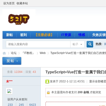
设为首页
收藏本站
新帖
签到
【注册必读】
IT资源
情感
失效反馈
热搜:
帖子
搜
论坛
『IT教程』
Web
TypeScript+Vue打造一套属于我们自己的便
索
TypeScript+Vue打造一套属
查看:
12284
|
回复:
43
吾
»
›
›
›
未***
发表于 2022-1-12 11:43:51
|
显示全部楼
本主题需向作者支付
200 金钱
才能浏览
该用户从未签到
233
245
6423