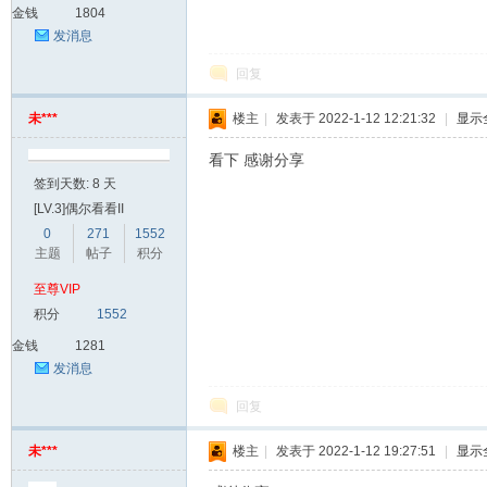
金钱
1804
家
发消息
回复
未***
楼主
|
发表于 2022-1-12 12:21:32
|
显示
看下 感谢分享
签到天数: 8 天
[LV.3]偶尔看看II
IT
0
271
1552
主题
帖子
积分
至尊VIP
积分
1552
金钱
1281
发消息
回复
未***
楼主
|
发表于 2022-1-12 19:27:51
|
显示