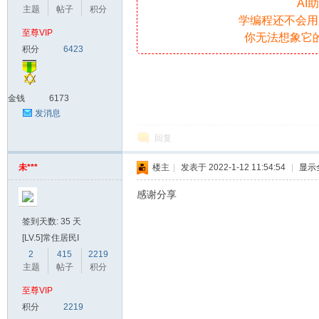
AI
主题
帖子
积分
学编程还不会用
至尊VIP
你无法想象它
爱
积分
6423
金钱
6173
发消息
回复
未***
楼主
|
发表于 2022-1-12 11:54:54
|
显示
我
感谢分享
签到天数: 35 天
[LV.5]常住居民I
2
415
2219
主题
帖子
积分
至尊VIP
积分
2219