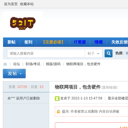
设为首页
收藏本站
新帖
签到
【注册必读】
IT资源
情感
失效反馈
热搜:
帖子
搜
论坛
职场/考试
模版/源码
物联网项目，包含硬件
索
物联网项目，包含硬件
查看:
10726
|
回复:
15
[复制链接]
吾
»
›
›
›
未***
该用户已被删除
发表于 2022-1-13 15:47:59
|
显示全部楼
提示:
作者被禁止或删除 内容自动屏蔽