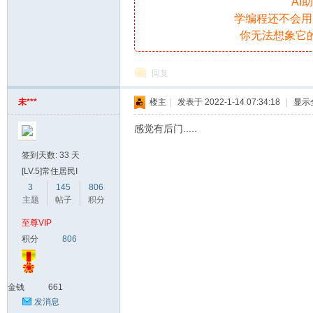
AI
学编程还不会用
你无法想象它
爱
回复
未***
楼主
|
发表于 2022-1-14 07:34:18
|
显示
感觉有后门.....
签到天数: 33 天
[LV.5]常住居民I
我
3
145
806
主题
帖子
积分
至尊VIP
积分
806
金钱
661
发消息