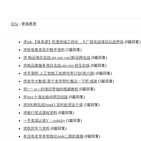
论坛
› 资源悬赏
求mk-【体系课】吃透前端工程化，大厂级实战项目以战带练
(0篇回复)
求粉笔教资高中数学资料
(5篇回复)
求 精品项目实战.net core vue3鲜花网实战
(0篇回复)
求精品微服务项目实战.net core 校宝在线
(0篇回复)
求开课吧-人工智能工程师培养计划(第六期)
(0篇回复)
求奈学大数据-那个老哥帮忙搬运一下吧 感谢
(3篇回复)
求c++ or c 的项目带做的视频教程
(0篇回复)
求java 十项全能40周完结版
(0篇回复)
求MK网实战Spark3 实时处理这个课
(1篇回复)
求银行笔试课程资料
(0篇回复)
一手资源认准V：coderlzy
(3篇回复)
求联邦学习资料
(0篇回复)
有没有老哥有智能社node二期的视频
(0篇回复)