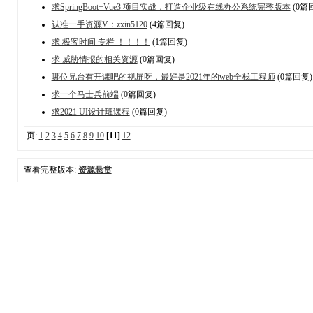
求SpringBoot+Vue3 项目实战，打造企业级在线办公系统完整版本
(0篇
认准一手资源V：zxin5120
(4篇回复)
求 极客时间 专栏 ！！！！
(1篇回复)
求 威胁情报的相关资源
(0篇回复)
哪位兄台有开课吧的视屏呀，最好是2021年的web全栈工程师
(0篇回复)
求一个马士兵前端
(0篇回复)
求2021 UI设计班课程
(0篇回复)
页:
1
2
3
4
5
6
7
8
9
10
[11]
12
查看完整版本:
资源悬赏