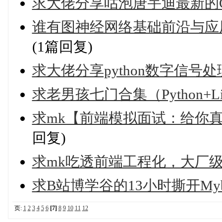
求大佬分享咕泡唐宇迪最新的
谁有图神经网络基础前沿与应
(1篇回复)
求大佬分享python数字信号处
求老男孩七门合集（Python+L
求mk【前端模拟面试：给你
回复)
求mk吃透前端工程化，大厂
求B站博学谷的13小时撕开Myb
页:
1
2
3
4
5
6
[7]
8
9
10
11
12