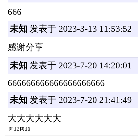
666
未知
发表于 2023-3-13 11:53:52
感谢分享
未知
发表于 2023-7-20 14:20:01
666666666666666666666
未知
发表于 2023-7-20 21:41:49
大大大大大大
页:
1
2
[3]
4
5