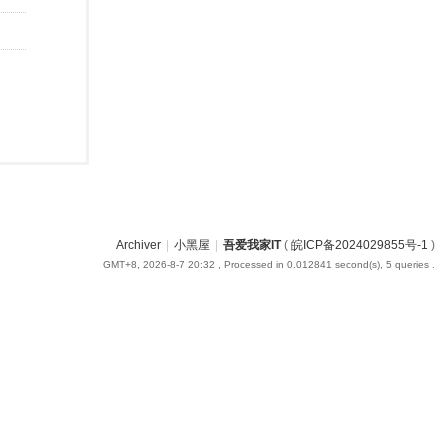
Archiver
|
小黑屋
|
吾爱我家IT
(
皖ICP备2024029855号-1
)
GMT+8, 2026-8-7 20:32
, Processed in 0.012841 second(s), 5 queries .