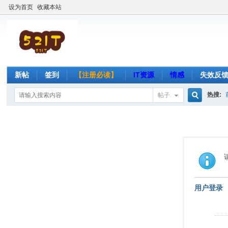
设为首页
收藏本站
新帖
签到
【注册必读】
IT资源
情感
失效反
热搜:
帖子
搜
索
用户登录