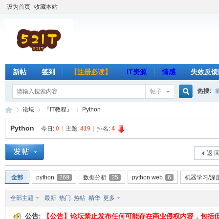
设为首页
收藏本站
新帖
签到
【注册必读】
IT资源
情感
失效反馈
热搜:
帖子
搜
论坛
『IT教程』
Python
Python
今日:
0
|
主题:
419
|
排名:
4
索
吾
»
›
›
返 
全部
python
269
数据分析
25
python web
6
机器学习/深
全部主题
最新
热门
热帖
精华
更多
公告:
【公告】论坛禁止发布任何可能存在商业侵权内容，包括