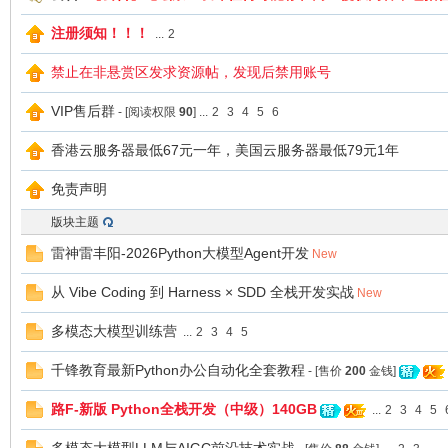
注册须知！！！
...
2
爱
禁止在非悬赏区发求资源帖，发现后禁用账号
VIP售后群
- [阅读权限
90
]
...
2
3
4
5
6
香港云服务器最低67元一年，美国云服务器最低79元1年
免责声明
版块主题
雷神雷丰阳-2026Python大模型Agent开发
New
我
从 Vibe Coding 到 Harness × SDD 全栈开发实战
New
多模态大模型训练营
...
2
3
4
5
千锋教育最新Python办公自动化全套教程
- [售价
200
金钱]
路F-新版 Python全栈开发（中级）140GB
...
2
3
4
5