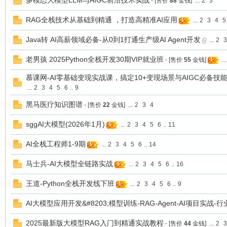
多模态大模型LLM与AIGC前沿技术实战
- [售价
88
金钱]
...
2
3
家
RAG全栈技术从基础到精通 ，打造高精准AI应用
...
2
3
4
5
Java转 AI高薪领域必备-从0到1打通生产级AI Agent开发
...
2
3
老男孩 2025Python全栈开发30期VIP就业班
- [售价
55
金钱]
...
慕课网-AI零基础变现实战课，搞定10+变现场景与AIGC必备技能
...
2
3
4
5
6
..
9
黑马医疗知识图谱
- [售价
22
金钱]
...
2
3
4
IT
sggAI大模型(2026年1月)
...
2
3
4
5
6
..
11
AI全栈工程师1-9期
...
2
3
4
5
6
..
14
马士兵-AI大模型全链路实战
...
2
3
4
5
6
..
16
王道-Python全栈开发线下班
...
2
3
4
5
6
..
9
AI大模型应用开发&#8203;模型训练-RAG-Agent-AI项目实战-
2025最新版大模型RAG入门到精通实战教程
- [售价
44
金钱]
...
2
3