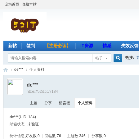
设为首页
收藏本站
新帖
签到
【注册必读】
IT资源
情感
失效反馈
热搜:
帖子
搜
de***
个人资料
de***
https://52it.cc/?184
索
吾
›
›
主题
分享
留言板
个人资料
de***
(UID: 184)
邮箱状态
未验证
统计信息
好友数 0
|
回帖数 76
|
主题数 346
|
分享数 0