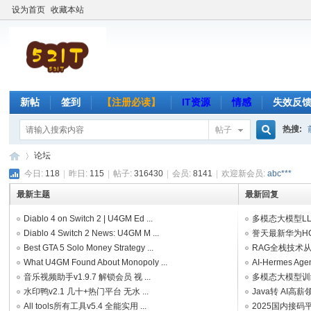
设为首页
收藏本站
新帖
签到
【注册必读】
IT资源
情感
失效反
热搜:
帖子
搜
论坛
今日:
118
|
昨日:
115
|
帖子:
316430
|
会员:
8141
|
欢迎新会员:
abc***
最新主题
最新回复
索
吾
»
Diablo 4 on Switch 2 | U4GM Ed ...
多模态大模型LLM
Diablo 4 Switch 2 News: U4GM M ...
誉天最新华为HCIP
Best GTA 5 Solo Money Strategy ...
RAG全栈技术从基
What U4GM Found About Monopoly ...
AI-Hermes A
音乐视频助手v1.9.7 解锁会员 视 ...
多模态大模型训
水印鸭v2.1 几十+热门平台 无水 ...
Java转 AI高薪
All tools所有工具v5.4 全能实用 ...
2025国内接码平