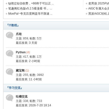
tg绕过短信收费，+86终于可以正 ...
老男孩 2025Pyt
笔趣阁红色版v5.2.5看漫看 书， ...
AIGC专属大会员
MoePal~夸克百度网盘等不限速 ...
黑派AiGC轻松上
爱
『IT教程』
爪哇
主题: 859
,
帖数:
5万
最后发表:
3 天前
Python
(4)
主题: 417
,
帖数:
1万
最后发表:
2 小时前
我
藏宝阁
(1)
主题: 255
,
帖数: 3992
最后发表:
11 小时前
『学习交流』
吐槽交流
主题: 338
,
帖数: 733
最后发表: 2026-7-20 18:14