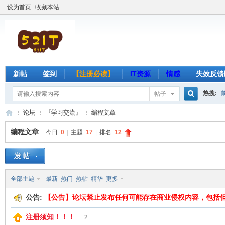
设为首页
收藏本站
新帖
签到
【注册必读】
IT资源
情感
失效反馈
热搜:
帖子
搜
论坛
『学习交流』
编程文章
编程文章
今日:
0
|
主题:
17
|
排名:
12
索
吾
»
›
›
全部主题
最新
热门
热帖
精华
更多
公告:
【公告】论坛禁止发布任何可能存在商业侵权内容，包括
注册须知！！！
...
2