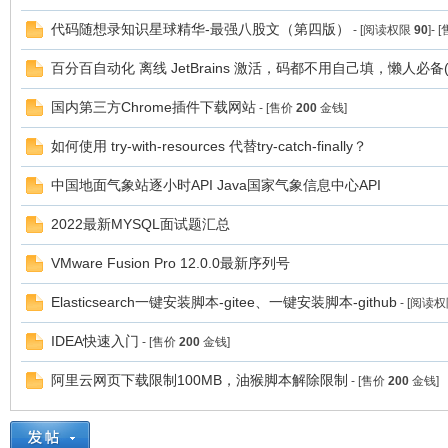
家
代码随想录知识星球精华-最强八股文（第四版）
- [阅读权限
90
]- 
百分百自动化 离线 JetBrains 激活，码都不用自己填，懒人必备(20
国内第三方Chrome插件下载网站
- [售价
200
金钱]
如何使用 try-with-resources 代替try-catch-finally？
中国地面气象站逐小时API Java国家气象信息中心API
IT
2022最新MYSQL面试题汇总
VMware Fusion Pro 12.0.0最新序列号
Elasticsearch一键安装脚本-gitee、一键安装脚本-github
- [阅读
IDEA快速入门
- [售价
200
金钱]
阿里云网页下载限制100MB，油猴脚本解除限制
- [售价
200
金钱]