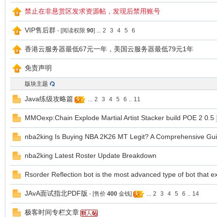
禁止在非悬赏区发求资源帖，发现后禁用账号
VIP售后群
爱
- [阅读权限
90
]
...
2
3
4
5
6
香港云服务器最低67元一年，美国云服务器最低79元1年
免责声明
版块主题
Java练级攻略篇
...
2
3
4
5
6
..
11
MMOexp:Chain Explode Martial Artist Stacker build POE 2 0.5
我
nba2king Is Buying NBA 2K26 MT Legit? A Comprehensive Gu
nba2king Latest Roster Update Breakdown
Rsorder Reflection bot is the most advanced type of bot that ex
JAvA面试指北PDF版
- [售价
400
金钱]
...
2
3
4
5
6
..
14
极客时间专栏文章