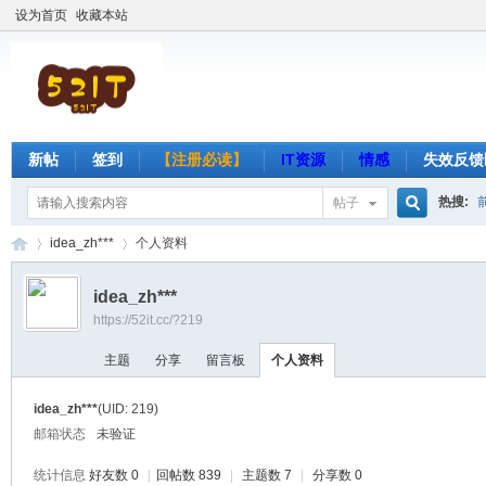
设为首页
收藏本站
新帖
签到
【注册必读】
IT资源
情感
失效反馈
热搜:
帖子
搜
idea_zh***
个人资料
idea_zh***
https://52it.cc/?219
索
吾
›
›
主题
分享
留言板
个人资料
idea_zh***
(UID: 219)
邮箱状态
未验证
统计信息
好友数 0
|
回帖数 839
|
主题数 7
|
分享数 0