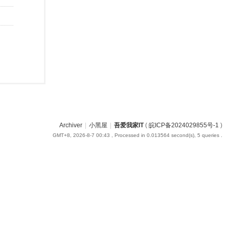
Archiver
|
小黑屋
|
吾爱我家IT
(
皖ICP备2024029855号-1
)
GMT+8, 2026-8-7 00:43
, Processed in 0.013564 second(s), 5 queries .