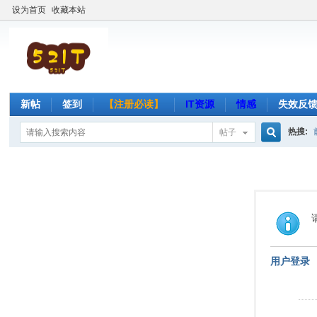
设为首页
收藏本站
新帖
签到
【注册必读】
IT资源
情感
失效反
热搜:
帖子
搜
索
用户登录