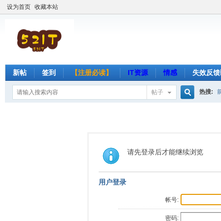
设为首页
收藏本站
新帖
签到
【注册必读】
IT资源
情感
失效反馈
热搜:
帖子
搜
索
请先登录后才能继续浏览
用户登录
帐号:
密码: