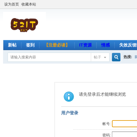
设为首页
收藏本站
新帖
签到
【注册必读】
IT资源
情感
失效反馈
热搜:
帖子
搜
索
请先登录后才能继续浏览
用户登录
帐号:
密码: