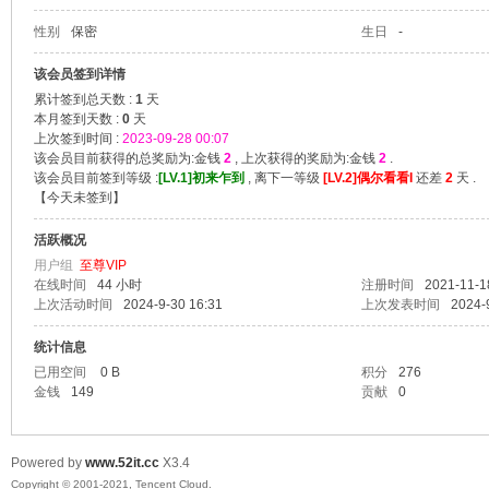
性别
保密
生日
-
爱
该会员签到详情
累计签到总天数 :
1
天
本月签到天数 :
0
天
上次签到时间 :
2023-09-28 00:07
该会员目前获得的总奖励为:金钱
2
, 上次获得的奖励为:金钱
2
.
该会员目前签到等级 :
[LV.1]初来乍到
, 离下一等级
[LV.2]偶尔看看I
还差
2
天 .
【
今天未签到
】
活跃概况
用户组
至尊VIP
在线时间
44 小时
注册时间
2021-11-1
我
上次活动时间
2024-9-30 16:31
上次发表时间
2024-
统计信息
已用空间
0 B
积分
276
金钱
149
贡献
0
Powered by
www.52it.cc
X3.4
Copyright © 2001-2021, Tencent Cloud.