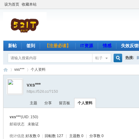
设为首页
收藏本站
新帖
签到
【注册必读】
IT资源
情感
失效反馈
热搜:
帖子
搜
vxs***
个人资料
vxs***
https://52it.cc/?150
索
吾
›
›
主题
分享
留言板
个人资料
vxs***
(UID: 150)
邮箱状态
未验证
统计信息
好友数 0
|
回帖数 127
|
主题数 0
|
分享数 0