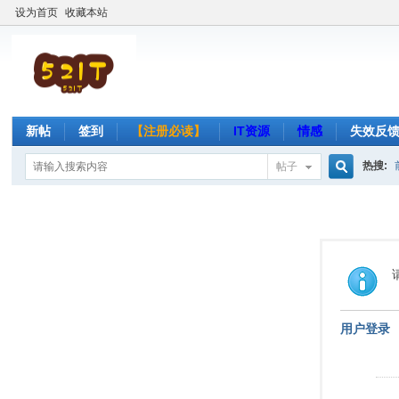
设为首页
收藏本站
新帖
签到
【注册必读】
IT资源
情感
失效反
热搜:
帖子
搜
索
用户登录