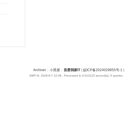
Archiver
|
小黑屋
|
吾爱我家IT
(
皖ICP备2024029855号-1
)
GMT+8, 2026-8-7 22:09
, Processed in 0.013125 second(s), 5 queries .