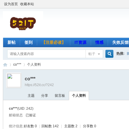
设为首页
收藏本站
新帖
签到
【注册必读】
IT资源
情感
失效反馈
热搜:
帖子
搜
co***
个人资料
co***
https://52it.cc/?242
索
吾
›
›
主题
分享
留言板
个人资料
co***
(UID: 242)
邮箱状态
已验证
统计信息
好友数 0
|
回帖数 142
|
主题数 2
|
分享数 0