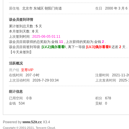
居住地
北京市 东城区 朝阳门街道
生日
2000 年 3 月 6
爱
该会员签到详情
累计签到总天数 :
5
天
本月签到天数 :
0
天
上次签到时间 :
2025-06-05 01:11
该会员目前获得的总奖励为:金钱
11
, 上次获得的奖励为:金钱
2
.
该会员目前签到等级 :
[LV.2]偶尔看看I
, 离下一等级
[LV.3]偶尔看看II
还差
2
天 .
【
今天未签到
】
活跃概况
用户组
至尊VIP
在线时间
207 小时
注册时间
2021-11-2
我
上次活动时间
2026-7-29 03:34
上次发表时间
2025-
统计信息
已用空间
0 B
积分
678
金钱
534
贡献
0
Powered by
www.52it.cc
X3.4
Copyright © 2001-2021, Tencent Cloud.