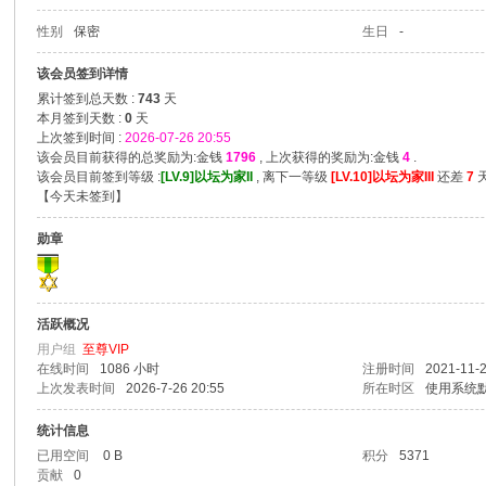
性别
保密
生日
-
爱
该会员签到详情
累计签到总天数 :
743
天
本月签到天数 :
0
天
上次签到时间 :
2026-07-26 20:55
该会员目前获得的总奖励为:金钱
1796
, 上次获得的奖励为:金钱
4
.
该会员目前签到等级 :
[LV.9]以坛为家II
, 离下一等级
[LV.10]以坛为家III
还差
7
天
【
今天未签到
】
勋章
我
活跃概况
用户组
至尊VIP
在线时间
1086 小时
注册时间
2021-11-2
上次发表时间
2026-7-26 20:55
所在时区
使用系统
统计信息
已用空间
0 B
积分
5371
贡献
0