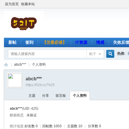
设为首页
收藏本站
新帖
签到
【注册必读】
IT资源
情感
失效反
热搜:
帖子
搜
abcb***
个人资料
abcb***
https://52it.cc/?425
索
吾
›
›
主题
分享
留言板
个人资料
abcb***
(UID: 425)
邮箱状态
未验证
统计信息
好友数 0
|
回帖数 1003
|
主题数 10
|
分享数 0