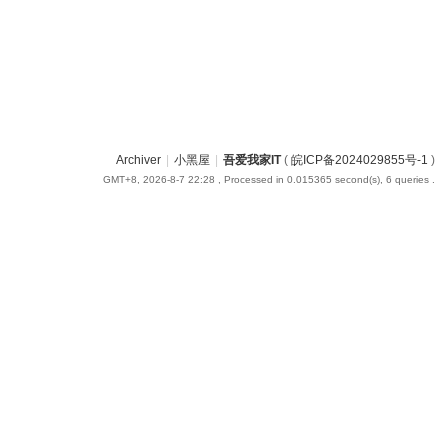
Archiver
|
小黑屋
|
吾爱我家IT
(
皖ICP备2024029855号-1
)
GMT+8, 2026-8-7 22:28
, Processed in 0.015365 second(s), 6 queries .