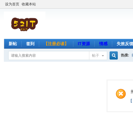
设为首页
收藏本站
新帖
签到
【注册必读】
IT资源
情感
失效反
热搜:
帖子
搜
索