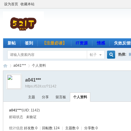
设为首页
收藏本站
新帖
签到
【注册必读】
IT资源
情感
失效反馈
热搜:
帖子
搜
a041***
个人资料
a041***
https://52it.cc/?1142
索
吾
›
›
主题
分享
留言板
个人资料
a041***
(UID: 1142)
邮箱状态
未验证
统计信息
好友数 0
|
回帖数 124
|
主题数 0
|
分享数 0