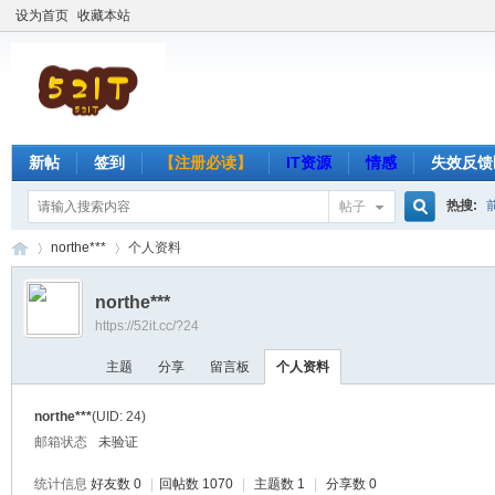
设为首页
收藏本站
新帖
签到
【注册必读】
IT资源
情感
失效反馈
热搜:
帖子
搜
northe***
个人资料
northe***
https://52it.cc/?24
索
吾
›
›
主题
分享
留言板
个人资料
northe***
(UID: 24)
邮箱状态
未验证
统计信息
好友数 0
|
回帖数 1070
|
主题数 1
|
分享数 0