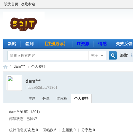
设为首页
收藏本站
新帖
签到
【注册必读】
IT资源
情感
失效反馈
热搜:
帖子
搜
dam***
个人资料
dam***
https://52it.cc/?1301
索
吾
›
›
主题
分享
留言板
个人资料
dam***
(UID: 1301)
邮箱状态
已验证
统计信息
好友数 0
|
回帖数 6
|
主题数 0
|
分享数 0