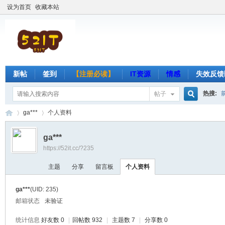
设为首页
收藏本站
新帖
签到
【注册必读】
IT资源
情感
失效反馈
热搜:
帖子
搜
ga***
个人资料
ga***
https://52it.cc/?235
索
吾
›
›
主题
分享
留言板
个人资料
ga***
(UID: 235)
邮箱状态
未验证
统计信息
好友数 0
|
回帖数 932
|
主题数 7
|
分享数 0