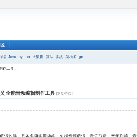
馈区
前端
Java
python
大数据
算法
实战
架构师
go
作工具 ...
锁会员 全能音频编辑制作工具
[复制链接]
剪辑软件，具备多项实用功能，包括音频剪辑、音乐剪辑、音频拼接、音