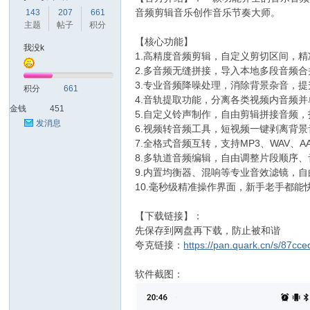
音频剪辑音乐创作音乐节奏大师。
143
207
661
主题
帖子
积分
【核心功能】
爱
我没k
1.高精度音频剪辑，自定义剪切区间，
2.多音频无缝拼接，导入本地多段音频
3.专业音频降噪处理，消除背景杂音，
积分
661
4.音轨提取功能，分离各类视频内音频
金钱
451
5.自定义铃声制作，自由剪辑拼接音频
发消息
6.视频转音频工具，短视频一键剥离背
7.全格式音频互转，支持MP3、WAV、A
8.多轨道音频编辑，自由调整片段顺序
9.内置均衡器、混响等专业音效滤镜，
我
10.毫秒级精准操作界面，新手老手都能
【下载链接】：
先保存到网盘再下载，防止被和谐
夸克链接：
https://pan.quark.cn/s/87cc
软件截图：