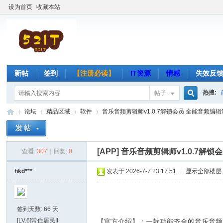
设为首页
收藏本站
新帖
签到
【注册必读】
IT资源
情感
失效反
热搜:
帖子
搜
论坛
精品区域
软件
音乐音频剪辑师v1.0.7解锁会员 全能音频编辑制
索
[APP]
音乐音频剪辑师v1.0.7解
查看:
307
|
回复:
0
吾
»
›
›
›
hkd***
发表于 2026-7-7 23:17:51
|
显示全部楼层
签到天数: 66 天
[LV.6]常住居民II
【官方介绍】：一款功能齐全的音乐音频